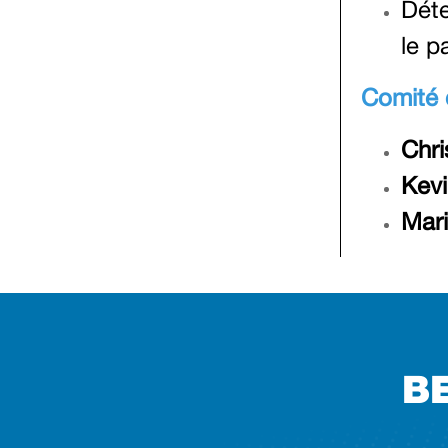
Déte
le p
Comité d
Chri
Kev
Mar
B