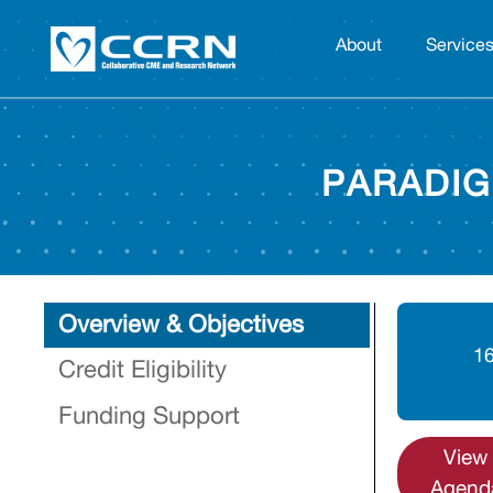
About
Service
PARADIG
Overview & Objectives
16
Credit Eligibility
Funding Support
View
Agend