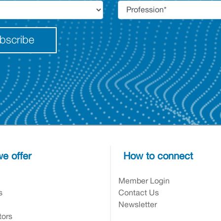
bscribe
e offer
How to connect
n
Member Login
s
Contact Us
Newsletter
tors