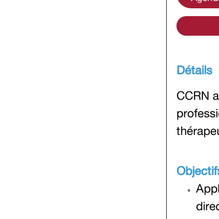
Détails
CCRN a 
profess
thérape
Objecti
Appl
dire