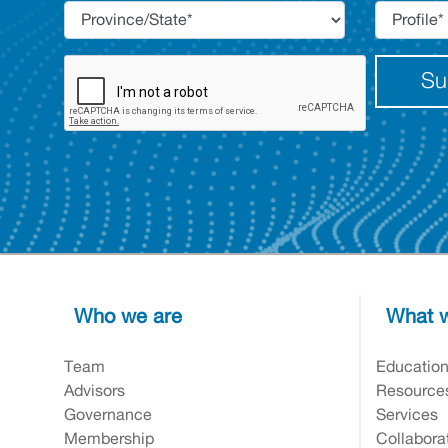
Su
Who we are
What w
Team
Educatio
Advisors
Resource
Governance
Services
Membership
Collabora