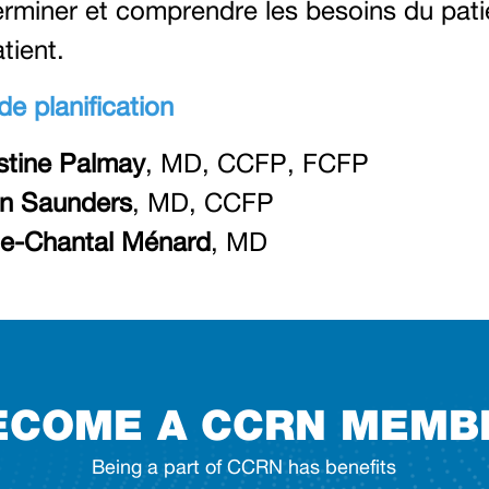
rminer et comprendre les besoins du patie
atient.
e planification
stine Palmay
, MD, CCFP, FCFP
in Saunders
, MD, CCFP
ie-Chantal Ménard
, MD
ECOME A CCRN MEMB
Being a part of CCRN has benefits